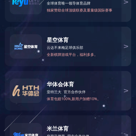
产品中心
木屋设备类
门窗设备
干燥机系列设备
集成材生产