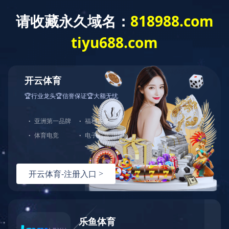
爱体育
您好，欢迎光临爱体育-中国一站式服务平台 官网！
网站爱体育
关于中大
产品展示