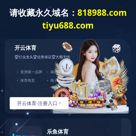
爱体育
您好，欢迎光临爱体育-中国一站式服务平台 官网！
网站爱体育
关于中大
产品展示