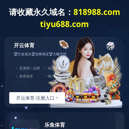
爱体育
您好，欢迎光临爱体育-中国一站式服务平台 官网！
网站爱体育
关于中大
产品展示