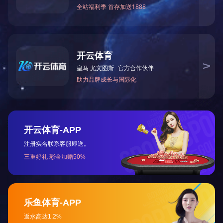
上一篇：
省长孙尧同志亲切接见中大木工总经理
下一篇：
我公司荣获“中国木工机械行业优秀科技创新企业”称号