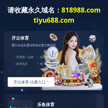
爱体育
您好，欢迎光临爱体育-中国一站式服务平台 官网！
网站爱体育
关于中大
产品展示