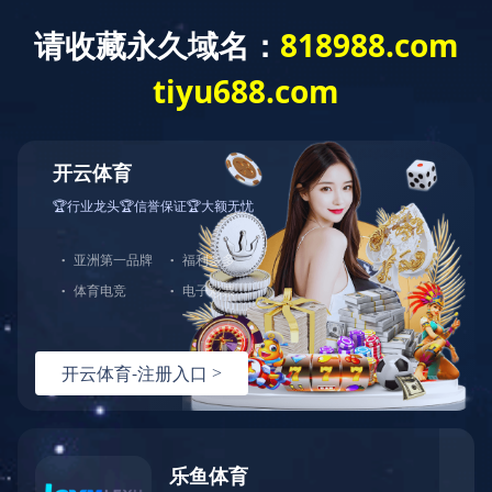
爱体育
您好，欢迎光临爱体育-中国一站式服务平台 官网！
网站爱体育
关于中大
产品展示