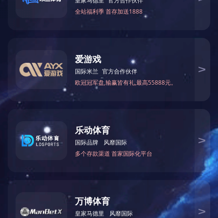
上一篇：
被动式木结构综合教学楼
下一篇：
井干式木屋
关于中大
新闻资讯
About
News
公司简介
公司动态