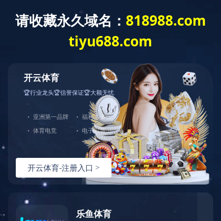
爱体育
您好，欢迎光临爱体育-中国一站式服务平台 官网！
网站爱体育
关于中大
产品展示