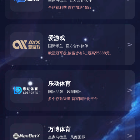
最大加工直径：50mm
电机总功率:1.5KW
机床尺寸（长、宽、高）：1.5M×0.8M×1.3M
上一篇：
升降平台
下一篇：
双带圆棒砂光机
关于中大
新闻资讯
About
News