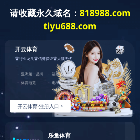
爱体育
您好，欢迎光临爱体育-中国一站式服务平台 官网！
网站爱体育
关于中大
产品展示