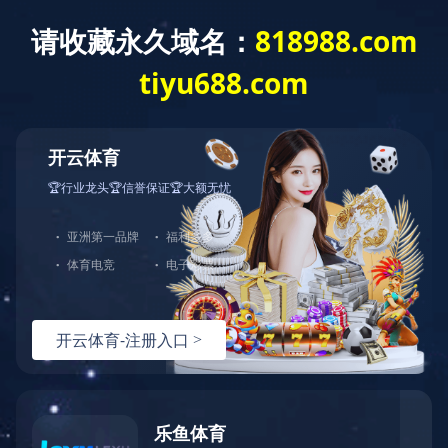
爱体育
您好，欢迎光临爱体育-中国一站式服务平台 官网！
网站爱体育
关于中大
产品展示