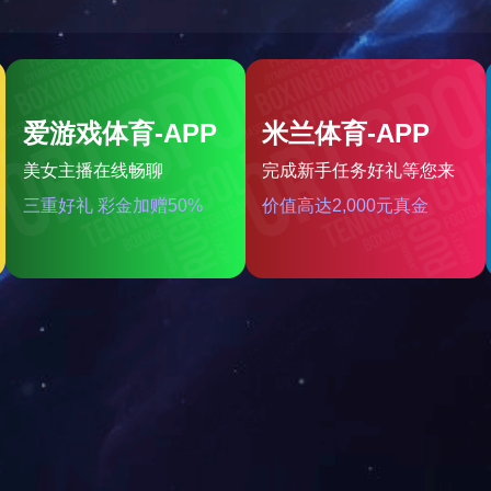
5M*1M 机床重量：1500KG