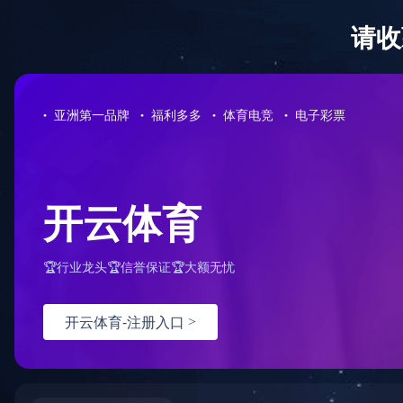
爱体育
您好，欢迎光临爱体育-中国一站式服务平台 官网！
网站爱体育
关于中大
产品