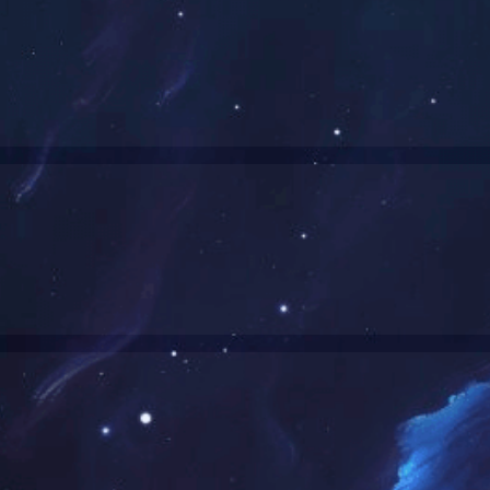
MX5112A欧式窗立铣
更新时间：2018-03-23 00:00:00 点击次数：64330 次