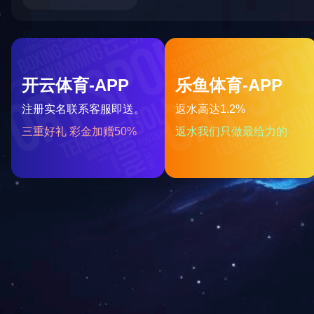
电机功率：7.5kw 机床尺寸（长、宽、高）：2.29M*1.4