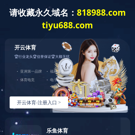
爱体育
您好，欢迎光临爱体育-中国一站式服务平台 官网！
网站爱体育
关于中大
产品展示