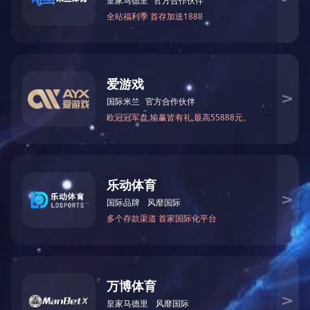
木工铣床、钻床
类
型号
Woodworking
Mode
Miling Machines
双轴自动外仿形
MX751
铣床
上一篇：
旋棒机
下一篇：
长方榫头作榫机