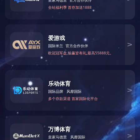
最大刨削宽度
木工锯床类
型号
(mm)
框据机
MJ2007
70
上一篇：
摇臂式万能木工圆锯机
下一篇：
双轴多锯片木工圆锯机
关于中大
新闻资讯