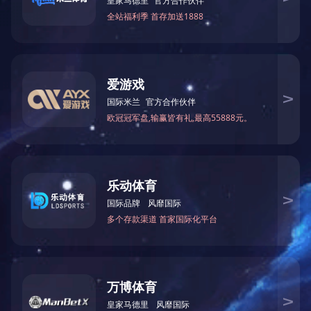
MC2002手动圆珠机
MC302
真空覆膜机
MF922