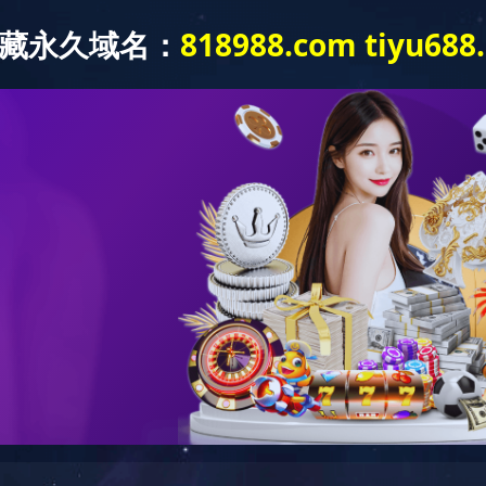
展示
案例中心
资质荣誉
爱