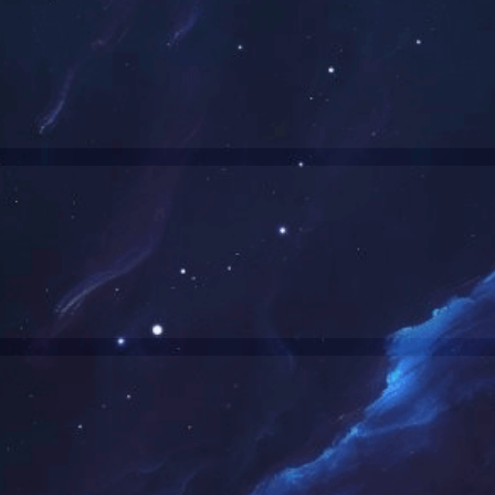
黑龙江半自动木工双头铣床
更新时间：2012-04-11 00:00:00 点击次数：65109 次