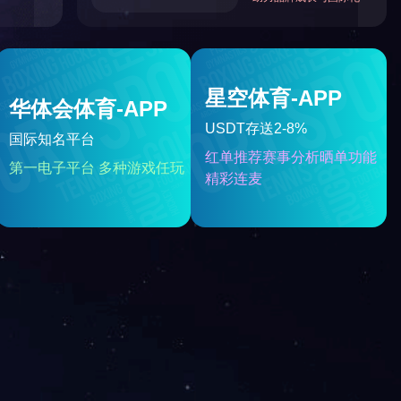
转速
总功率
机床外型尺寸
机床重量
(Kw)
L×W×H(cm)
(Kg)
13.8
251×190×125
1350
二维码