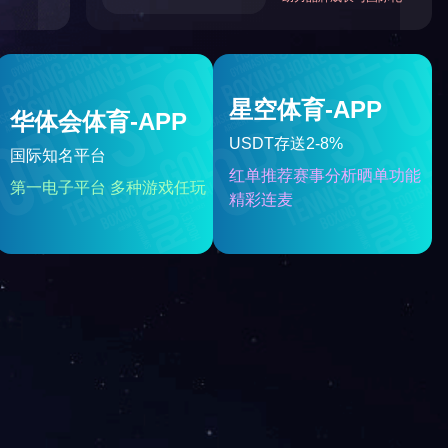
转速
总功率
机床外型尺寸
机床重量
(Kw)
L×W×H(cm)
(Kg)
23.25
370×336×138
3747
二维码