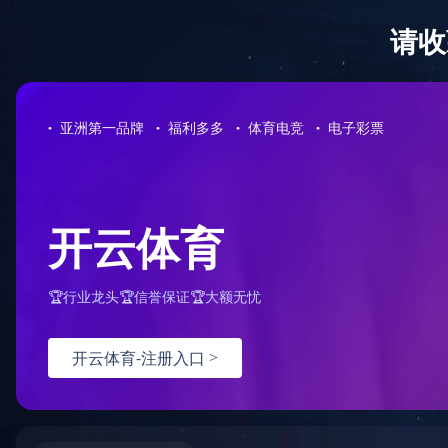
爱体育
您好，欢迎光临爱体育-中国一站式服务平台 官网！
网站爱体育
关于中大
产品