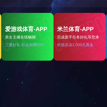
加工尺寸
最大加工厚度
最大榫槽长度
主轴最高
mm)
(mm)
(mm)
(r.p.m)
500
80
100
6000
产品展示