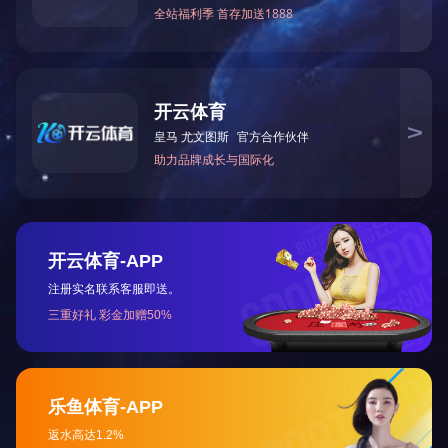
黑龙江单板打卷机
黑龙江
<<
关于中大
新闻资讯
About
News
公司简介
公司动态
爱体育
行业动态