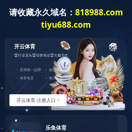
爱体育
您好，欢迎光临爱体育-中国一站式服务平台 官网！
网站爱体育
关于中大
产品展示