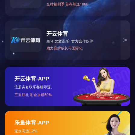
黑龙江1300R-R/1000R-R/630R-R/630-R 底
黑龙江双
漆系列砂光机
<<
<
关于中大
新闻资讯
About
News
公司简介
公司动态
爱体育
行业动态