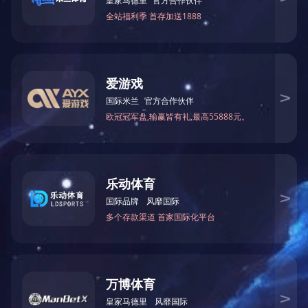
黑龙江MSGR-R-RP1300 重型宽带砂光机
黑龙江MSGR-RP