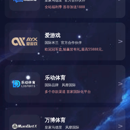
最大加工尺
人造板及板式家具设备
寸
型号
Wood-based Panel and panel-Furniture
Max.planing
Mode
Equipmerts
width
(mm)
振荡砂光机
MM2615
上一篇：
黑龙江升降平台
下一篇：
黑龙江双带圆棒砂光机