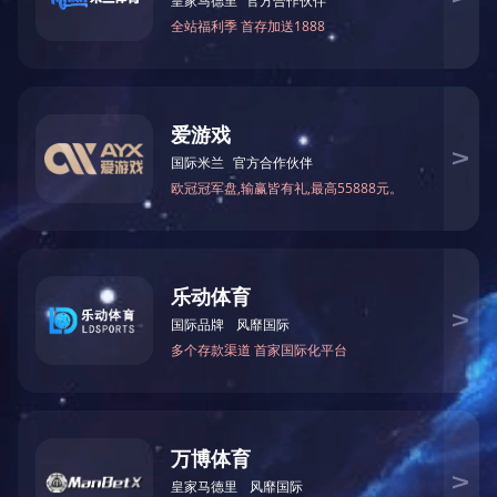
最大加工宽度：300mm
电机总功率：6.57KW
机床重量：1100KG
工作台尺寸：0.3M×2.3M
上一篇：
黑龙江4*8尺大幅面科技木刨切机
下一篇：
黑龙江MB502/503 木工平刨床
关于中大
新闻资讯