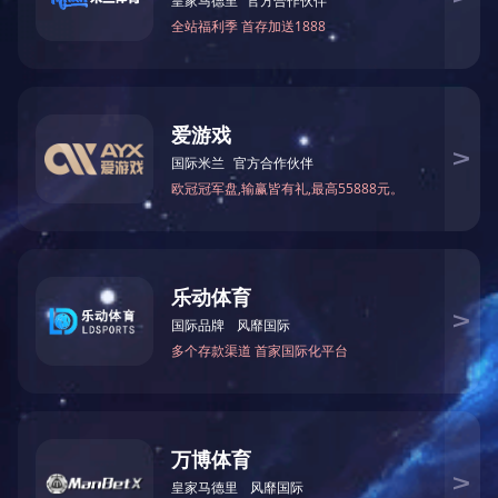
最大加工厚度：195mm
最大加工宽度：300mm
电机总功率：5.5kw 锯片直径：600mm
机床尺寸（长、宽、高）：2.2M×1.92M×1.2M
上一篇：
黑龙江MJ-J206气动角度截锯
下一篇：
黑龙江SLZ16－30木屋四轴立式钻孔机