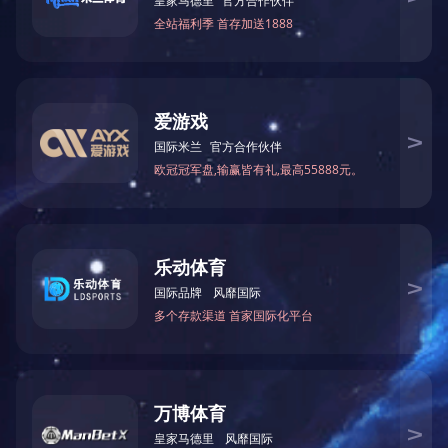
最大加工厚度：160mm
最大加工宽度：230mm
最大加工长度：12M
电机总工率：3KW
机床尺寸（长、宽、高）：13.5M×0.7M×1.8M
上一篇：
黑龙江MH12000重型木屋防开裂卧式拼板/拼方机
下一篇：
黑龙江MSGR-RP630重型宽带砂光机
关于中大
新闻资讯
About
News
公司简介
公司动态