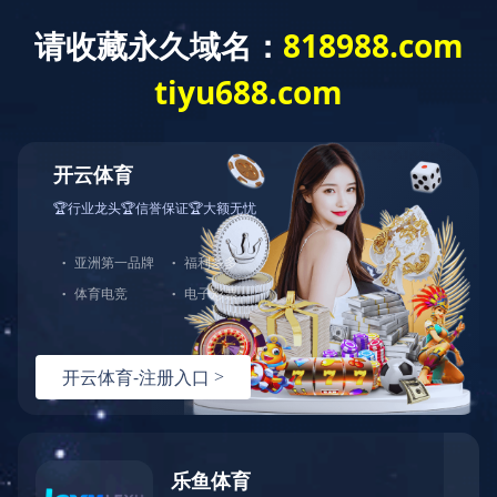
爱体育
您好，欢迎光临爱体育-中国一站式服务平台 官网！
网站爱体育
关于中大
产品展示