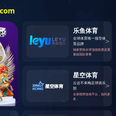
企业分站
|
网站地图
|
RSS
|
XML
|
您有
5
条询盘信息!
135-0483-4620
体育
在线留言
爱体育-中国一站式服
务平台