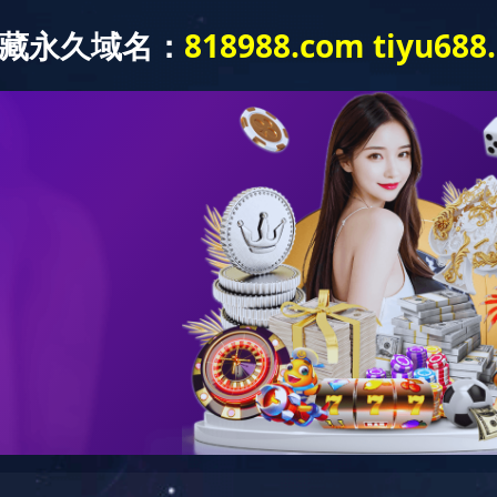
展示
案例中心
资质荣誉
爱