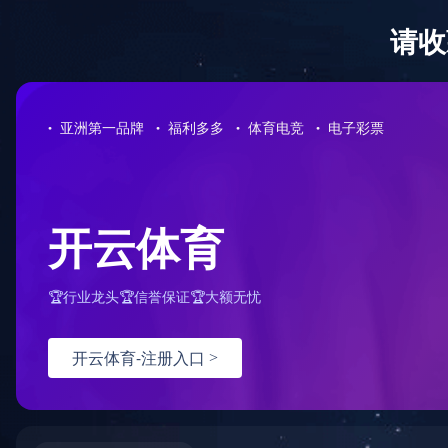
爱体育
您好，欢迎光临爱体育-中国一站式服务平台 官网！
网站爱体育
关于中大
产品