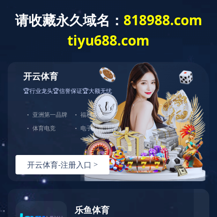
爱体育
您好，欢迎光临爱体育-中国一站式服务平台 官网！
网站爱体育
关于中大
产品展示